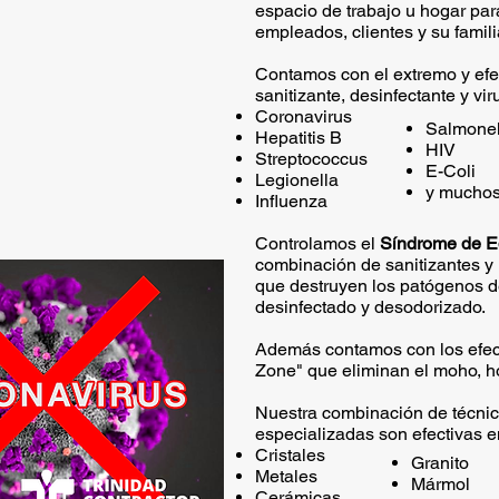
espacio de trabajo u hogar par
empleados, clientes y su famili
Contamos con el extremo y efe
sanitizante, desinfectante y vi
Coronavirus
Salmone
Hepatitis B
HIV
Streptococcus
E-Coli
Legionella
y mucho
Influenza
Controlamos el
Síndrome de E
combinación de sanitizantes y
que destruyen los patógenos d
desinfectado y desodorizado.
Además contamos con los efec
Zone" que eliminan el moho, ho
Nuestra combinación de técnic
especializadas son efectivas e
Cristales
Granito
Metales
Mármol
Cerámicas