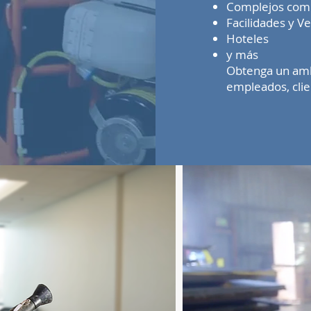
Complejos come
Facilidades y 
Hoteles
y más
Obtenga un ambi
empleados, clien