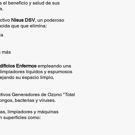
a el beneficio y salud de sus
a.
ctivo
Nisus DSV
, un poderoso
rucida que que elimina:
la
s más
dificios Enfermos
empleando una
 limpiadores líquidos y espumosos
ejando su espacio limpio,
tivos Generadores de Ozono "Total
ngos, bacterias y víruses.
as, limpiadores y máquinas
n superficies como: