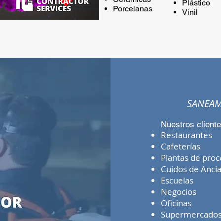
Plástico
Porcelanas
Vinil
SANEAM
​Nuestros client
Restaurantes
Cafeterías
Plantas de pro
Cuidos de Anci
Escuelas
Negocios
Oficinas
Supermercado