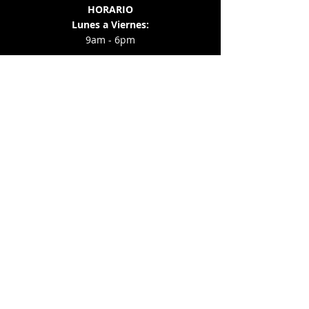
HORARIO
Lunes a Viernes:
9am - 6pm
​​Sábado y Domingo:
Servicios de Emergencia 24/7 llamar:
‭(787)
226-5255
‭(787)
531-0700
Dirección Física
705 Ave. José de Diego
San Juan, PR 00920
📍Ver Mapa 📍
Subsidiaria de:
"Tapicería Trinidad González"
Envíanos tu contacto: