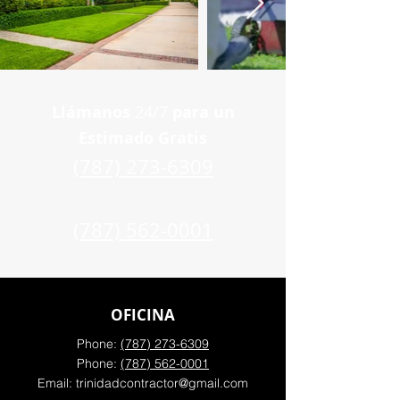
Llámanos
24/7
para un
Estimado Gratis
(787) 273-6309
(787) 562-0001
OFICINA
Phone:
(787) 273-6309
Phone:
(787) 562-0001
Email:
trinidadcontractor@gmail.com